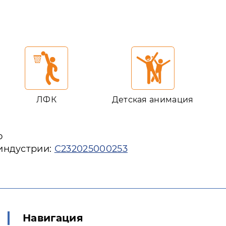
ЛФК
Детская анимация
ю
 индустрии:
С232025000253
Навигация