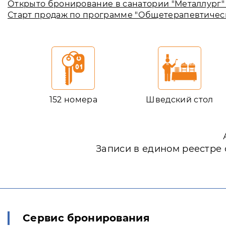
Открыто бронирование в санатории "Металлург" на 
Старт продаж по программе "Общетерапевтическая
152 номера
Шведский стол
Записи в едином реестре 
Сервис бронирования